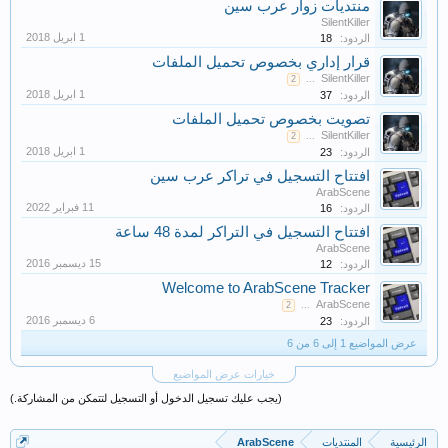
منتديات زوار عرب سين
SilentKiller
الردود:
18
قرار إداري بخصوص تحميل الملفات
SilentKiller
2
...
الردود:
37
تصويت بخصوص تحميل الملفات
SilentKiller
2
...
الردود:
23
افتتاح التسجيل في تراكر عرب سين
ArabScene
الردود:
16
افتتاح التسجيل في التراكر لمدة 48 ساعة
ArabScene
الردود:
12
Welcome to ArabScene Tracker
ArabScene
2
...
الردود:
23
عرض المواضيع 1 إلى 6 من 6
خيارات عرض المواضيع
(يجب عليك تسجيل الدخول أو التسجيل لتتمكن من المشاركة.)
الرئيسية
المنتديات
ArabScene