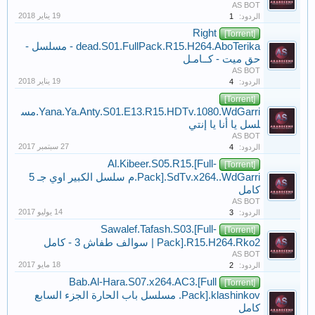
AS BOT
الردود:
1
Right
[Torrent]
dead.S01.FullPack.R15.H264.AboTerika - مسلسل -
حق ميت - كــامـل
AS BOT
الردود:
4
[Torrent]
Yana.Ya.Anty.S01.E13.R15.HDTv.1080.WdGarri.مس
لسل يا أنا يا إنتي
AS BOT
الردود:
4
Al.Kibeer.S05.R15.[Full-
[Torrent]
Pack].SdTv.x264..WdGarri.م سلسل الكبير اوي جـ 5
كامل
AS BOT
الردود:
3
Sawalef.Tafash.S03.[Full-
[Torrent]
Pack].R15.H264.Rko2 | سوالف طفاش 3 - كامل
AS BOT
الردود:
2
Bab.Al-Hara.S07.x264.AC3.[Full
[Torrent]
Pack].klashinkov. مسلسل باب الحارة الجزء السابع
كامل