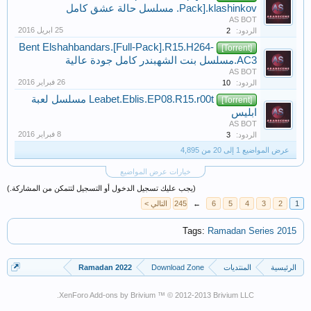
Pack].klashinkov. مسلسل حالة عشق كامل
AS BOT
الردود:
2
Bent Elshahbandars.[Full-Pack].R15.H264-
[Torrent]
AC3.مسلسل بنت الشهبندر كامل جودة عالية
AS BOT
الردود:
10
Leabet.Eblis.EP08.R15.r00t مسلسل لعبة
[Torrent]
ابليس
AS BOT
الردود:
3
عرض المواضيع 1 إلى 20 من 4,895
خيارات عرض المواضيع
(يجب عليك تسجيل الدخول أو التسجيل لتتمكن من المشاركة.)
1
2
3
4
5
6
←
245
التالي >
Tags:
Ramadan Series 2015
الرئيسية
المنتديات
Download Zone
Ramadan 2022
XenForo Add-ons by Brivium ™ © 2012-2013 Brivium LLC.