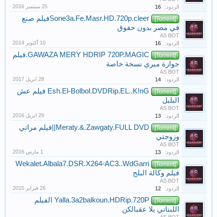
الردود:
16
Sone3a.Fe.Masr.HD.720p.cleerفيلم صنع
[Torrent]
في مصر بدون حقوق
AS BOT
الردود:
16
GAWAZA MERY HDRIP 720P.MAGIC.فيلم
[Torrent]
جوازة ميري نسخة خاصة
AS BOT
الردود:
14
Esh.El-Bolbol.DVDRip.EL..K!nG فيلم عش
[Torrent]
البلبل
AS BOT
الردود:
13
Meraty.&.Zawgaty.FULL DVD||فيلم مراتي
[Torrent]
وزوجتي
AS BOT
الردود:
13
Wekalet.Albala7.DSR.X264-AC3..WdGarri
[Torrent]
فيلم وكالة البلح
AS BOT
الردود:
12
Yalla.3a2balkoun.HDRip.720P الفيلم
[Torrent]
اللبناني يلا عقبالكن