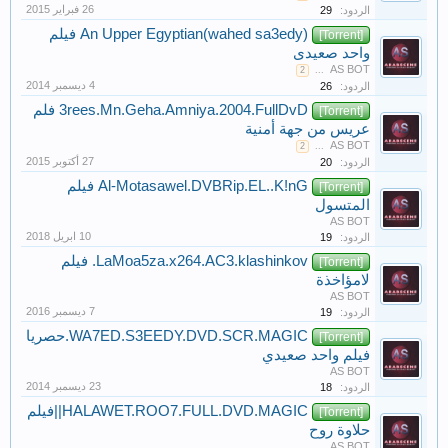
الردود:
29
An Upper Egyptian(wahed sa3edy) فيلم
[Torrent]
واحد صعيدى
AS BOT
2
...
الردود:
26
3rees.Mn.Geha.Amniya.2004.FullDvD فلم
[Torrent]
عريس من جهة أمنية
AS BOT
2
...
الردود:
20
Al-Motasawel.DVBRip.EL..K!nG فيلم
[Torrent]
المتسول
AS BOT
الردود:
19
LaMoa5za.x264.AC3.klashinkov. فيلم
[Torrent]
لامؤاخذة
AS BOT
الردود:
19
WA7ED.S3EEDY.DVD.SCR.MAGIC.حصريا
[Torrent]
فيلم واحد صعيدي
AS BOT
الردود:
18
HALAWET.ROO7.FULL.DVD.MAGIC||فيلم
[Torrent]
حلاوة روح
AS BOT