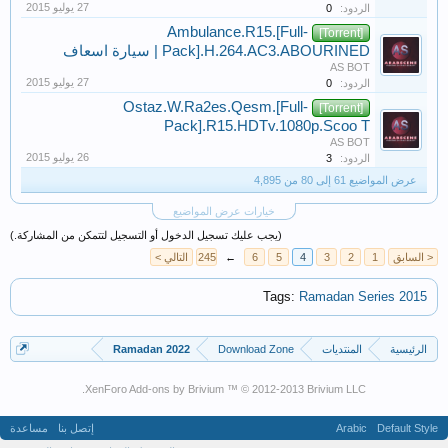
الردود:
0
Ambulance.R15.[Full-
[Torrent]
Pack].H.264.AC3.ABOURINED | سيارة اسعاف
AS BOT
الردود:
0
Ostaz.W.Ra2es.Qesm.[Full-
[Torrent]
Pack].R15.HDTv.1080p.Scoo T
AS BOT
الردود:
3
عرض المواضيع 61 إلى 80 من 4,895
خيارات عرض المواضيع
(يجب عليك تسجيل الدخول أو التسجيل لتتمكن من المشاركة.)
< السابق
1
2
3
4
5
6
←
245
التالي >
Tags:
Ramadan Series 2015
الرئيسية
المنتديات
Download Zone
Ramadan 2022
XenForo Add-ons by Brivium ™ © 2012-2013 Brivium LLC.
Default Style
Arabic
إتصل بنا
مساعدة