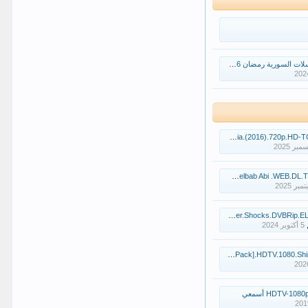
ات السورية رمضان 2016
Zootopia.(2016).720p مترجم للعربيه
Lan A3ish Fi Gelbab Ab مسلسل لن أعيش في جلباب أبي
After.Shocks.DV فيلم توابع كرسي فى الكلوب
Taqet.Nour.S1.[Full-Pack].HDTV ﻣﺴﻠﺴﻞ طاقة نور
HDTV-108 أسمعي