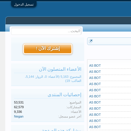
تسجيل الدخول
إشترك الآن !
AS BOT
الأعضاء المتصلون الآن
AS BOT
المجموع: 5,163 (الأعضاء: 0، الزوار: 5,144،
AS BOT
العناكب: 19)
AS BOT
AS BOT
إحصائيات المنتدى
AS BOT
AS BOT
المواضيع:
53,531
المشاركات:
62,579
AS BOT
الأعضاء:
9,336
AS BOT
آخر عضو مسجل:
Negan
AS BOT
AS BOT
مشاركة هذه الصفحة