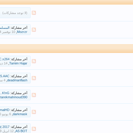
(لا توجد مشاركات)
آخر مشاركة:
المسلسل
,
Mozrzr
آخر مشاركة:
.HD-TC.x264
,
Tamim Hajar
آخر مشاركة:
i .WEB.DL.TS.AAC
,
deadmanflash
آخر مشاركة:
BRip.EL..K!nG‫
,
tarekmahmoud390
آخر مشاركة:
.1080.ShimalHD
,
darkmask
آخر مشاركة:
0p| 2017
,
AS BOT