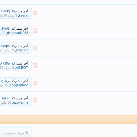
آخر مشاركة:
n.(S01).[Full Pack
,
kesbo
آخر مشاركة:
0p.EL..K!nG
,
dr.ahmad1983
آخر مشاركة:
P3,Q 320 kbps
,
lotfi23dz
آخر مشاركة:
HDTV-720p | في قلبي للأ
,
AS BOT
آخر مشاركة:
برنامج أرشيفهم وت
,
enggraphice
آخر مشاركة:
64.AC3.Joker
,
ezokarma
(لا توجد مشاركات)