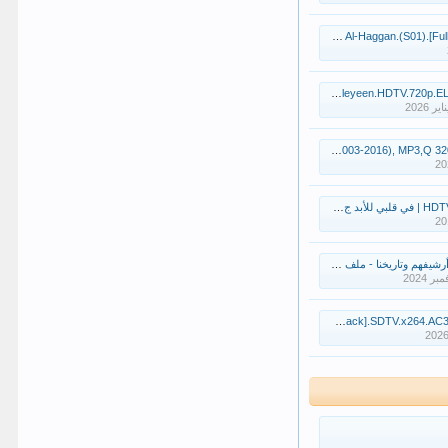
Raafat Al-Hagga] رافت الهجان الجزء الاول بجودة التسجيل
Al-Asleyeen.HDTV.72 فيلم الأصليين
Sami Yusuf Full Discography (2003-2016), M
بد ج1 حـ 12 2019
اريخنا - ملف سقوط الاندلس الموريسكيون - الجزء الثالث
Wanoos.[Full-Pack].SDTV.x2 مسلسل ونوس