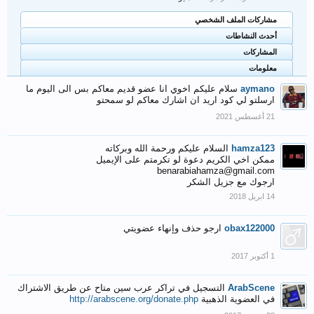
مشاركات الملف الشخصي
أحدث النشاطات
المشاركات
معلومات
aymano
سلام عليكم اخوي انا عضو قديم معاكم بس الى اليوم ما
ارسلتو لي كود اريد ان اشارك معاكم لو سمحتو
hamza123
السلام عليكم ورحمة الله وبركاته
ممكن اخي الكريم دعوة لو تكرمتم على الإيميل
benarabiahamza@gmail.com
ارجوك مع جزيل الشكر
obax122000
ارجو حذف وإنهاء عضويتي
ArabScene
التسجيل في تراكر عرب سين متاح عن طريق الاشتراك
في العضوية الذهبية
http://arabscene.org/donate.php