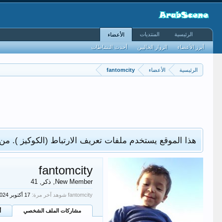
الرئيسية
المنتديات
الأعضاء
أبرز الأعضاء
الزوار الحاليين
أحدث النشاطات
الرئيسية
الأعضاء
fantomcity
هذا الموقع يستخدم ملفات تعريف الارتباط (الكوكيز ). من
fantomcity
New Member
, ذكر, 41
fantomcity شوهد آخر مرة:
مشاركات الملف الشخصي
أ