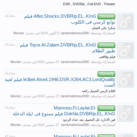
DSR , DVDRip , Full-DVD , Theater
After.Shocks.DVBRip.EL..K!nG ‫فيلم
مشاركة
[Torrent]
توابع كرسي فى الكلوب
شكرا على الفيلم
المشاركة بواسطة:
tarekmahmoud390
,
في منتدى:
Movies
Toyor.Al-Zalam.DVBRip.EL..K!nG فيلم
مشاركة
[Torrent]
طيور الظلام
فيلم وقاقعى
المشاركة بواسطة:
tarekmahmoud390
,
في منتدى:
Movies
مشاركة
[Torrent]
le3bet.Alseit.1946.DSR.X264.AC3.LordQuality فيلم لعبة
الست
افلام الزمن الجميل رائعه
المشاركة بواسطة:
tarekmahmoud390
,
في منتدى:
Movies
Mamnou.Fi.Laylat.El-
مشاركة
[Torrent]
Dokhla.DVBRip.EL..K!nG فيلم ممنوع فى ليلة الدخلة
فين الاداره عل النحميل بعد عداد الردود
المشاركة بواسطة:
tarekmahmoud390
,
في منتدى:
Movies
Mamnou.Fi.Laylat.El-
مشاركة
[Torrent]