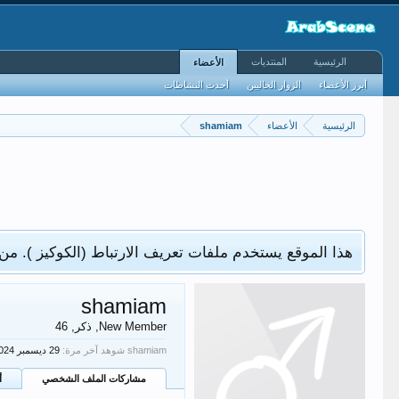
الرئيسية
المنتديات
الأعضاء
أبرز الأعضاء
الزوار الحاليين
أحدث النشاطات
الرئيسية
الأعضاء
shamiam
هذا الموقع يستخدم ملفات تعريف الارتباط (الكوكيز ). من
shamiam
New Member
, ذكر, 46
shamiam شوهد آخر مرة:
مشاركات الملف الشخصي
أ