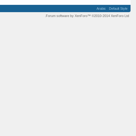
Arabic
Default Style
Forum software by XenForo™
©2010-2014 XenForo Ltd.