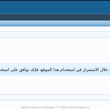
 خلال الاستمرار في استخدام هذا الموقع، فإنك توافق على استخد
XenForo Add-ons by Brivium ™ © 2012-2013 Brivium LLC.