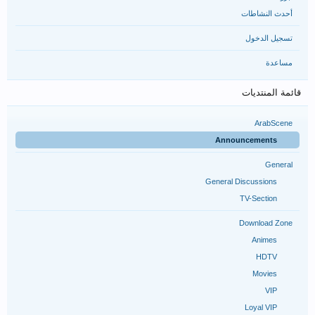
أحدث النشاطات
تسجيل الدخول
مساعدة
قائمة المنتديات
ArabScene
Announcements
General
General Discussions
TV-Section
Download Zone
Animes
HDTV
Movies
VIP
Loyal VIP