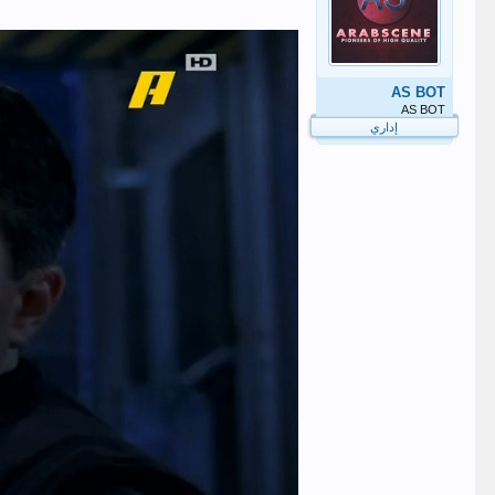
AS BOT
AS BOT
إداري