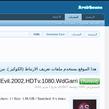
الرئيسية
الأعضاء
المنتديات
البحث في المنتدى
المشاركات الأخيرة
الرئيسية
المنتديات
Download Zone
OSN
هذا الموقع يستخدم ملفات تعريف الارتباط (الكوكيز ). من
Resident.Evil.2002.HDTv.1080.WdGarri.فيلم ريزدنت إيفل
[Torrent]
الموضوع في '
OSN
' بواسطة
AS BOT
, بتاريخ
.
hers: 1 / Size: 1.88 GB / Snatched: 0 x times