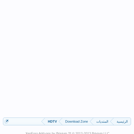
الرئيسية
المنتديات
Download Zone
HDTV
XenForo Add-ons by Brivium ™ © 2012-2013 Brivium LLC.