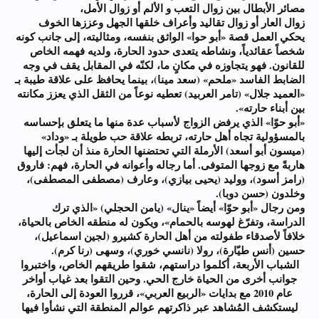
مصائر الأبطال بين زوال التعب و الألم أو زوال الأمل،
زوال العار أو زوال تقاليد وأعراف خلقها الجهل وعززها الخوف
يحكي العمل قصة «أبو حوا» الواثق بنفسه، ومثاليته، إلى جانب كونه
شخصاً عقائدياً، ونشاطه يتعدى حدود الحارة، ولديه فهمه الخاص
للقانون. فهو يتجاوزه في مكانٍ ما، لكنّه في المقابل يقف في وجه
الضابط الفاسد «ملحم» (سعد مينا)، بينما يحافظ على علاقة طيبة بـ
«العميد جلال» (تامر العربيد) تعطيه نوعاً من الثقل الذي يعزز مكانته
بين أبناء حارته».
«أبو حوّا» الذي يرفض الزواج لأسباب عدة منها ما يتعلق بإحساسه
بالمسؤولية تجاه أهل حارته، تربطه علاقة حب طويلة بـ «وداد»
(ميسون أبو أسعد) الأرملة التي تحتضنها الحارة منذ أن لجأت إليها
هاربةً مع زوجها المتوفى. أما رجاله وأعوانه في الحارة، فهم: فاروق
(رامز أسود)، ووليد (يحيى بيازي)، وعارف (مصطفى المصطفى)،
وخلدون (حسن دوبا).
ومن رجال «أبو حوّا» أيضاً «ينال» (يامن الحجلي) «الذي ترك
الدراسة، وتفرّغ لهوسه بالحمام»، ويكون له منطقه الخاص بالحياة،
خلافاً لأصدقاء طفولته من أهل الحارة كشيرو (لجين اسماعيل)،
حسين (أنس طيّارة)، رولا (نانسي خوري)، وسهى (رنا كرم).
الشباب الأربعة، أكلموا دراستهم، شقوا طريقهم الخاص، واختبروا
جوانب أخرى من الحياة خارج الحي. وحين التقوا بعد غياب أواخر
عام 2010 مع بدايات «الربيع العربي»، قرروا العودة إلى الحارة،
ليستكشف المُشاهد عبر ذاكرتهم عوالم المنطقة التي نشأوا فيها