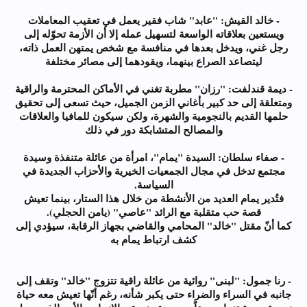
- خالد القيش: "عابد" شاب فقير يعمل في تعقيب المعاملات
ويستعين بعلاقاته الواسعة لتسهيل عمله إلا أن الأزمة تحوّله إلى
رجل غني، ويدخل بعدها في منافسة مع شخص يمتهن العمل ذاته،
ليتصاعد الصراع بينهما، ويقودهما إلى مصائر مختلفة
- ديمة قندلفت: "رزان" مطربة تغني في الأماكن المحترمة والراقية
ومتعلقة إلى حد كبير بأغاني الزمن الجميل، حيث تسعى إلى تحقيق
حلمها القديم بالنجومية والشهرة، ولكن سيكون للمافيا والعلاقات
والمصالح المتشابكة دور في ذلك
- صفاء سلطان: السيدة "يمام"، امرأة من عائلة متنفذة وسيدة
مجتمع تدخل في مجال الجمعيات الخيرية والأحزاب الجديدة في
السياسة.
فتُدير يمام العديد من الأنشطة من خلال هذا الستار، بينما تعيش
قصة حب متقلبة مع الرائد "عاصي" (يامن الحجلي).
كما أنّ مقتل "خالد" المحامي والقاضي بجهاز الرقابة، سيؤدي إلى
كشف ارتباط يمام به
- رنا جمول: "لبنى" روائية من عائلة راقية تتزوج "خالد" وتقف إلى
جانبه في السراء والضراء حتى يكبر شأنه، رغم أنّها تعيش معه حياة