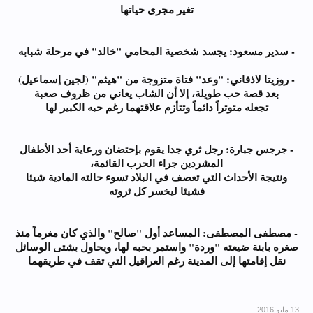
تغير مجرى حياتها
- سدير مسعود: يجسد شخصية المحامي "خالد" في مرحلة شبابه
- روزيتا لاذقاني: "وعد" فتاة متزوجة من "هيثم" (لجين إسماعيل)
بعد قصة حب طويلة، إلا أن الشاب يعاني من ظروف صعبة
تجعله متوتراً دائماً وتتأزم علاقتهما رغم حبه الكبير لها
- جرجس جبارة: رجل ثري جدا يقوم بإحتضان ورعاية أحد الأطفال
المشردين جراء الحرب القائمة،
ونتيجة الأحداث التي تعصف في البلاد تسوء حالته المادية شيئا
فشيئا ليخسر كل ثروته
- مصطفى المصطفى: المساعد أول "صالح" والذي كان مغرماً منذ
صغره بابنة ضيعته "وردة" واستمر بحبه لها، ويحاول بشتى الوسائل
نقل إقامتها إلى المدينة رغم العراقيل التي تقف في طريقهما