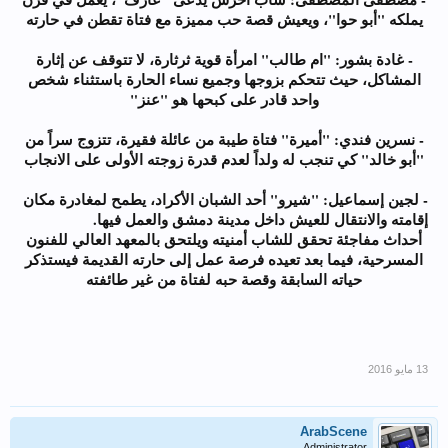
يملكه "أبو حوا"، ويعيش قصة حب مميزة مع فتاة تقطن في حارته
- غادة بشور: "ام طالب" امرأة قوية ثرثارة، لا تتوقف عن إثارة
المشاكل، حيث تتحكم بزوجها وجميع نساء الحارة باستثناء شخص
واحد قادر على كبحها هو "عنز"
- نسرين فندي: "أميرة" فتاة طيبة من عائلة فقيرة، تتزوج سراً من
"أبو خالد" كي تنجب له ولداً لعدم قدرة زوجته الأولى على الانجاب
- لجين إسماعيل: "شيرو" أحد الشبان الأكراد، يطمح لمغادرة مكان
إقامته والانتقال للعيش داخل مدينة دمشق والعمل فيها.
أحداث مفاجئة تحقق للشاب أمنيته ويلتحق بالمعهد العالي للفنون
المسرحية، فيما بعد تعيده فرصة عمل إلى حارته القديمة فيستذكر
حياته السابقة وقصة حبه لفتاة من غير طائفته
ArabScene
Administrator