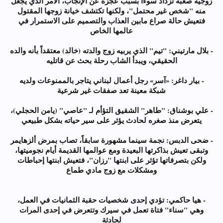
زوجية صعبة تزداد سوءاً بسبب عجزه عن الإنجاب، الأمر الذي يجعل
منه "شخص غير محتمل"، ولكنها تكتشف خيانة زوجها المقتول
فتعيش حالة صراع مابين العذاب والتصميم على الاستمرار في
عالمها الخاص
- بلال مارتيني: "تيم" الذي يربيه زوج والدته (خالد) معتقداً بأنه والده
الحقيقي، ويبدأ الشاب رحلة بحث عن قاتليه
- بيار داغر: «آسر» رجل أعمال لبناني يتاجر بالممنوعات ولديه
شبكة معينة تعد صفقات غير شرعية
- علي بوشناق: "طاهر" الشقيق التؤأم لـ "عاصي" (يامن الحجلي)،
يتعرض منذ صغره لحادث يؤثر على سير حياته بشكل طبيعي
- ضحى الدبس: نجمة سينما مشهورة سابقاً، تصاب بمرض ألزهايمر
وتبقى تعيش بذاكرتها البعيدة ومع عوالمها القديمة أيام نجوميتها،
ولكن بتصرفاتها تؤثر على ابنتها "رزان"، فتعيش ابنتها إحباطات
ومشكلات مع زوج مادي طماع
- هيا حاكمي: تؤدي إحدى شخصيات حقبة الثمانيات في العمل،
وهي "سناء" فتاة تعمل في سيرك وتتعرض في إحدى المرات
لحادثة