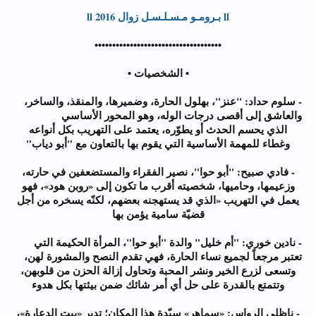
ll بـرومـو مـسـلـسـل زوال 2016 ll
••••••••••••••••••••••••••••••••••••
• الشخصيات •
- سلوم حداد: "عنز"، بهلول الحارة، وضميرها، والمنقذ، والساخر،
والعاشق إلى أقصى درجات الوله، وهو المحور الأساسي
الذي يحسم الحدث أو يطوّره، يعتمد على التهريب بكل أنواعه
وغطاء للمهمة الأساسية التي يقوم بها بالتعاون مع "أبو دياب"
- فادي صبيح: "أبو حوا"، نصير الفقراء والمستضعفين في حارته،
وزعيمها، وحاميها، شخصيته أقرب ما تكون إلى «روبن هود»، فهو
يعمل في التهريب «الذي قد يستهجنه بعضهم، لكنّه يسخره من أجل
قضيّة سامية يؤمن بها
- نادين خوري: "أم خليل" والدة "أبو حوا"، المرأة الحكيمة التي
تعتبر مرجعاً لجميع نساء الحارة، فهي تقدم النصح والمشورة لهن،
وتسعى لزرع الخير ونشر المحبة وتحاول إزالة الحزن من قلوبهن،
وتتمتع بالقدرة على حل أي أمر شائك ضمن بيئتها بكل هدوء
- ناظلي الرواس: «سماهر» سيّدة هذا المكان؛ تدير «بيت الدعارة»،