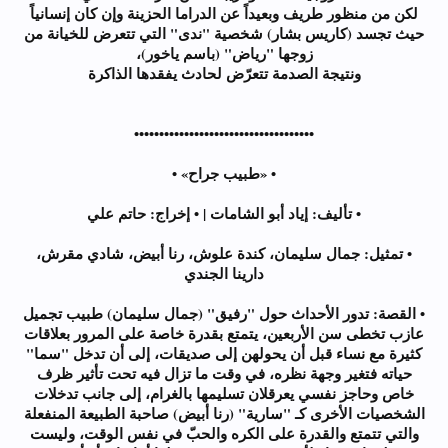
لكن من منظور طريف وبعيداً عن الدراما الحزينة وإن كان إنسانياً
حيث تجسد (كاريس بشار) شخصية "ندى" التي تتعرض للخيانة من
زوجها "رياض" (باسم ياخور)،
ونتيجة الصدمة تتعرّض لحادث يفقدها الذاكرة
••••••••••••••••••••••••••••••••••••
• «طبيب جراح» •
• تأليف: إياد أبو الشامات | • إخراج: حاتم علي
• تمثيل: جمال سليمان، كندة علوش، رنا أبيض، شادي مقرش،
دارينا الجندي
• القصة: تدور الأحداث حول "رفيق" (جمال سليمان) طبيب تجميل
عازب تخطى سن الأربعين، يتمتع بقدرة خاصة على المرور بعلاقات
كثيرة مع نساء قبل أن يحولهن إلى صديقات، إلى أن تدخل "سما"
حياته فتغير وجهة نظره، في وقت ما تزال فيه تحت تأثير ظرف
خاص وحاجز نفسي يعرقلان تسليمها بالغرام، إلى جانب تدخلات
الشخصيات الأخرى كـ "سارية" (رنا أبيض) صاحبة الطبيعة المنفعلة
والتي تتمتع والقدرة على الكره والحبّ في نفس الوقت، وليست