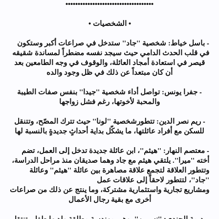
••••••••••••••••••••••••••••••••••••
• الشخصيات •
- باسل خياط: شخصية "جاد" ستدخل في صراعات أكبر وستكون
في قلب الحدث الدامي حيث سيجد نفسه مضطراً لمساندة شقيقه
قيصر في استعادة أمجاد العائلة، والوقوف في وجه الطامعين بعد
أن كان مبتعداً عن ذلك في ظل وجود والده
- جفرا يونس: تواصل أداء شخصية "جيدا" بنفس صفات الطيبة
والمحبة لأخوتها، رغم فشل زواجها
- ريم نصر الدين: تتطورشخصية "لونا" حيث تترك المصّح، وتتنقل
للسكن مع أفراد عائلتها، ما يشكّل بداية أحداثٍ جديدةٍ بالنسبة لها
- معتصم النهار: "هيثم"، ابن عائلة جديدة تدخل إلى العمل، تضم
أخته "ميرا". يلتقي هيثم مع جاد وهما صديقان منذ مراحل الدراسة،
وتتطور العلاقة لتجمع علاقة مصاهرة بين عائلة "هيثم" وعائلة
"جاد"، لتتطور لاحقاً إلى علاقات عمل
ومشاريع تجارية واستثمارية مشتركة، وما ينتج عن ذلك من صراعات
أخرى مع بقية رجال الأعمال
- ديمة الجندي: "نسرين"، وهي مهندسة مطلقة ولديها طفل، تنتقل