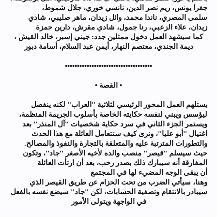
جفرا يونس، ريم نصر الدين، نانسي خوري، جلال شموط،
سلمى المصري، ناندا محمد، وائل زيدان، ماهر صليبي، شادي
زيدان، علاء الزعبي، رنا جمول، شادي مقرش، دارين حمزة
كما سيشهد العمل دخول ممثلين جدد: جيني إسبر، خالد القيش ،
ديمة الجندي، معتصم النهار، أيمن عبد السلام، أسامة دبور
••••••••••••••••••••••••••••••••••••
• القصة •
يستلهم العمل المحور الرئيسي لثلاثية "العراب" لكنه ينفصل
ليؤسس ويبني لنفسه حكايته الخاصة بأسلوب الجريمة المنظمة،
ويستمر الجزء الثاني في سرد حكاية شخصيات "آل المنذر" بعد
اغتيال "أبو عليا"، ونرى كيف ستتعامل العائلة مع هذا الحدث
والتطورات المترتبة عليه والمتعلقة بالتجارة والنفوذ والمصالح.
حيث سيسلم "قيصر" منصب والده لأخيه الأصغر "جاد"، وتكون
المفارقة أنه سيبارك ذلك بصدر رحب، بعد أن ارتأت العائلة
أن يبقى الوجه المضيء لها في المجتمع
وهنا، سيأتي الضرب من تحت الحزام عن طريق القيصر الذي
سيبادر بالانتقام وتصفية الحسابات، لكن "جاد" سيضع نفسه بالفعل
في الواجهة ويتولى الأمور