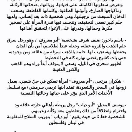
وتفرض سطوتها الكاملة، على فتياتها، وزبائنها، بضحكتها الرنّانة،
وماكياجها الصارخ، وأنوثتها الطاغية، وكلماتها القاطعة، وسحب
الدخان المنبعث من نرجيلتها. وهي شخصية ذات بعد إنساني، ولديها
حلم كبير تسعى لتحقيقه، وتتجسد فيها قدرة المرأة على تسخير
مكرها وجمالها، وقدرتها على الإغواء لتحقيق أهدافها
- باسم ياخور: ضيف شرف بشخصية "أبو معروف"، وهو رجل سرق
حلم الذهب والثروة عقله، وجعله عبداً لطلاسم، آمن بأن الجان
يحفظها ويستجيب لها. حلمه بالذهب سرقه من عائلته ومن وجوده،
حتى بات كشبح يقضي نهاره كله في التخطيط
لظهور سحري في الليل، وسعي لا يتوقف أبداً وراء وهم الذهب
والكنوز الدفينة
- شكران مرتجى: “أم معروف” امرأة تسكن في حيّ شعبي، يعمل
زوجها في السحر والشعوذة، تفقد ابنها (ريمي سرميني) مع تسلسل
الأحداث الأمر الذي يؤثر على حياتها وحالتها النفسية
- يوسف المقبل: "أبو دياب" رجل يربطه بأهالي حارته علاقة ود
واحترام وانطلاقاً من ذلك يتعاطون معه وكأنه زعيمهم.
للشخصية خط ثاني حيث يقوم "أبو دياب" بتهريب السلاح للمقاومة
في لبنان وفلسطين