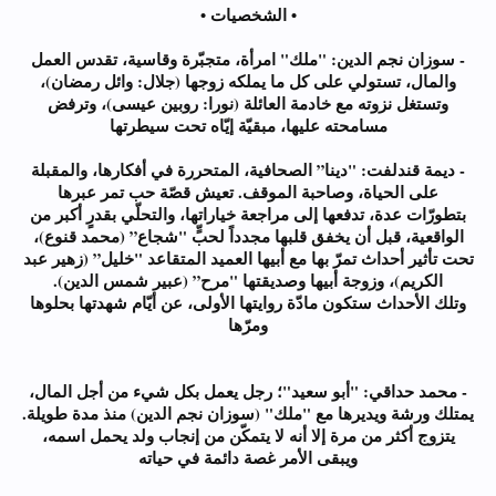
• الشخصيات •
- سوزان نجم الدين: "ملك" امرأة، متجبّرة وقاسية، تقدس العمل
والمال، تستولي على كل ما يملكه زوجها (جلال: وائل رمضان)،
وتستغل نزوته مع خادمة العائلة (نورا: روبين عيسى)، وترفض
مسامحته عليها، مبقيّة إيّاه تحت سيطرتها
- ديمة قندلفت: "دينا” الصحافية، المتحررة في أفكارها، والمقبلة
على الحياة، وصاحبة الموقف. تعيش قصّة حب تمر عبرها
بتطورّات عدة، تدفعها إلى مراجعة خياراتها، والتحلّي بقدرٍ أكبر من
الواقعية، قبل أن يخفق قلبها مجدداً لحبٍّ "شجاع” (محمد قنوع)،
تحت تأثير أحداث تمرّ بها مع أبيها العميد المتقاعد "خليل” (زهير عبد
الكريم)، وزوجة أبيها وصديقتها "مرح” (عبير شمس الدين).
وتلك الأحداث ستكون مادّة روايتها الأولى، عن أيّام شهدتها بحلوها
ومرّها
- محمد حداقي: "أبو سعيد"؛ رجل يعمل بكل شيء من أجل المال،
يمتلك ورشة ويديرها مع "ملك" (سوزان نجم الدين) منذ مدة طويلة.
يتزوج أكثر من مرة إلا أنه لا يتمكّن من إنجاب ولد يحمل اسمه،
ويبقى الأمر غصة دائمة في حياته