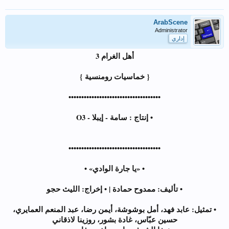
ArabScene
Administrator
إداري
أهل الغرام 3
{ خماسيات رومنسية }
••••••••••••••••••••••••••••••••••••
• إنتاج : سامة - إيبلا - O3
••••••••••••••••••••••••••••••••••••
• «يا جارة الوادي» •
• تأليف: ممدوح حمادة | • إخراج: الليث حجو
• تمثيل: عابد فهد، أمل بوشوشة، أيمن رضا، عبد المنعم العمايري،
حسين عبّاس، غادة بشور، روزينا لاذقاني