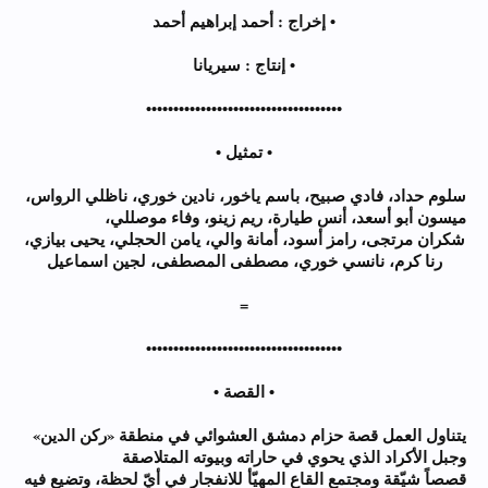
• إخراج : أحمد إبراهيم أحمد
• إنتاج : سيريانا
••••••••••••••••••••••••••••••••••••
• تمثيل •
سلوم حداد، فادي صبيح، باسم ياخور، نادين خوري، ناظلي الرواس،
ميسون أبو أسعد، أنس طيارة، ريم زينو، وفاء موصللي،
شكران مرتجى، رامز أسود، أمانة والي، يامن الحجلي، يحيى بيازي،
رنا كرم، نانسي خوري، مصطفى المصطفى، لجين اسماعيل
=
••••••••••••••••••••••••••••••••••••
• القصة •
يتناول العمل قصة حزام دمشق العشوائي في منطقة «ركن الدين»
وجبل الأكراد الذي يحوي في حاراته وبيوته المتلاصقة
قصصاً شيّقة ومجتمع القاع المهيّأ للانفجار في أيّ لحظة، وتضيع فيه