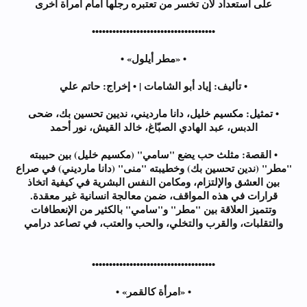
على استعداد لأن تخسر من تعتبره رجلها أمام امرأة أخرى
••••••••••••••••••••••••••••••••••••
• «مطر أيلول» •
• تأليف: إياد أبو الشامات | • إخراج: حاتم علي
• تمثيل: مكسيم خليل، دانا مارديني، نديين تحسين بك، ضحى
الدبس، عبد الهادي الصبّاغ، خالد القيش، نور أحمد
• القصة: مثلث حب يضع "سامي" (مكسيم خليل) بين حبيبته
"مطر" (ندين تحسين بك) وخطيبته "منى" (دانا مارديني) في صراع
بين العشق والإلتزام، ومكامن النفس البشرية في كيفية اتخاذ
قرارات في هذه المواقف، ضمن معالجة انسانية غير معقدة.
وتتميز العلاقة بين "مطر" و"سامي" بالكثير من الإنعطافات
والتقلبات، والقرب والتخلي، والحب والعتب، في تصاعد درامي
••••••••••••••••••••••••••••••••••••
• «امرأة كالقمر» •