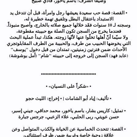
وضيفا الشرف: باسم ياخور، فادي صبيح
• القصة: قصة حب سعيدة يعيشها رجل وامرأة، قبل أن تتدخل يد
الاستبداد باعتقال البطل وتلفيق تهمة خطيرة له،
وسجنه لـ 10 سنوات فقَد خلالها جميع صلاته بالخارج، وأصبح منبوذاً.
فعندما يخرج من السجن تكون الصلة مع حبيبته مقطوعة،
ولا سيّما أنّ أهلها تخلّوا عنها لأنّها زوجته. هكذا، تبدأ عملية البحث
التي يخوضها الحبيب من طرف، والحبيبة من الطرف المقابلوتجري
الأحداث ضمن فترتين زمنيتين، تمتدان من قبل دخول "يوسف"
(عابد فهد) السجن إلى خروجه إلى حبيبته "شام" (أمل بوشوشة)
••••••••••••••••••••••••••••••••••••
• «شكراً على النسيان» •
• تأليف: إياد أبو الشامات | • إخراج: الليث حجو
• تمثيل: كاريس بشار، باسم ياخور، محمد حداقي، جيني إسبر،
حسن عويتي، ربى الحلبي، علاء الزعبي، جرجس جبارة
• القصة: تتحدث الخماسية عن الخيانة والكذب المتواصل وعن
علاقة زوجية خاصة وغريبة ضمن ظرف استثنائي،