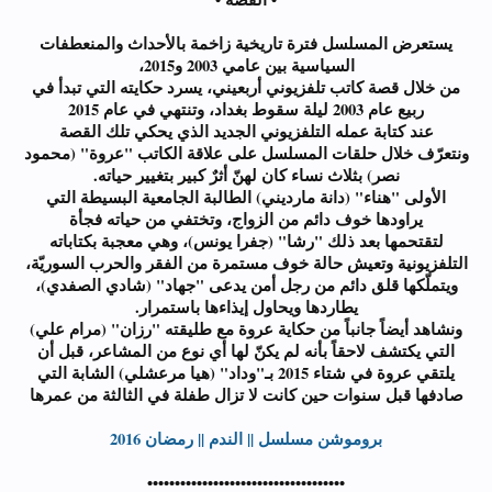
يستعرض المسلسل فترة تاريخية زاخمة بالأحداث والمنعطفات
السياسية بين عامي 2003 و2015،
من خلال قصة كاتب تلفزيوني أربعيني، يسرد حكايته التي تبدأ في
ربيع عام 2003 ليلة سقوط بغداد، وتنتهي في عام 2015
عند كتابة عمله التلفزيوني الجديد الذي يحكي تلك القصة
ونتعرّف خلال حلقات المسلسل على علاقة الكاتب "عروة" (محمود
نصر) بثلاث نساء كان لهنّ أثرٌ كبير بتغيير حياته.
الأولى "هناء" (دانة مارديني) الطالبة الجامعية البسيطة التي
يراودها خوف دائم من الزواج، وتختفي من حياته فجأة
لتقتحمها بعد ذلك "رشا" (جفرا يونس)، وهي معجبة بكتاباته
التلفزيونية وتعيش حالة خوف مستمرة من الفقر والحرب السوريّة،
ويتملّكها قلق دائم من رجل أمن يدعى "جهاد" (شادي الصفدي)،
يطاردها ويحاول إيذاءها باستمرار.
ونشاهد أيضاً جانباً من حكاية عروة مع طليقته "رزان" (مرام علي)
التي يكتشف لاحقاً بأنه لم يكنّ لها أي نوع من المشاعر، قبل أن
يلتقي عروة في شتاء 2015 بـ"وداد" (هيا مرعشلي) الشابة التي
صادفها قبل سنوات حين كانت لا تزال طفلة في الثالثة من عمرها
بروموشن مسلسل || الندم || رمضان 2016
••••••••••••••••••••••••••••••••••••