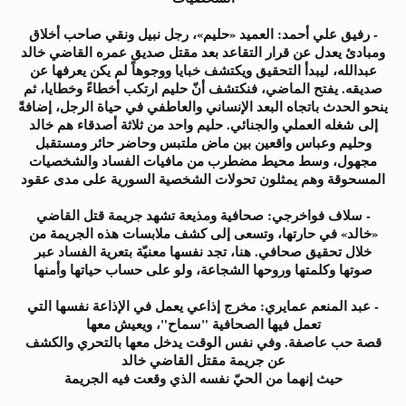
- رفيق علي أحمد: العميد «حليم»، رجل نبيل ونقي صاحب أخلاق
ومبادئ يعدل عن قرار التقاعد بعد مقتل صديق عمره القاضي خالد
عبدالله، ليبدأ التحقيق ويكتشف خبايا ووجوهاً لم يكن يعرفها عن
صديقه. يفتح الماضي، فنكتشف أنّ حليم ارتكب أخطاءً وخطايا، ثم
ينحو الحدث باتجاه البعد الإنساني والعاطفي في حياة الرجل، إضافةً
إلى شغله العملي والجنائي. حليم واحد من ثلاثة أصدقاء هم خالد
وحليم وعباس واقعين بين ماض ملتبس وحاضر حائر ومستقبل
مجهول، وسط محيط مضطرب من مافيات الفساد والشخصيات
المسحوقة وهم يمثلون تحولات الشخصية السورية على مدى عقود
- سلاف فواخرجي: صحافية ومذيعة تشهد جريمة قتل القاضي
«خالد» في حارتها، وتسعى إلى كشف ملابسات هذه الجريمة من
خلال تحقيق صحافي. هنا، تجد نفسها معنيّة بتعرية الفساد عبر
صوتها وكلمتها وروحها الشجاعة، ولو على حساب حياتها وأمنها
- عبد المنعم عمايري: مخرج إذاعي يعمل في الإذاعة نفسها التي
تعمل فيها الصحافية "سماح"، ويعيش معها
قصة حب عاصفة. وفي نفس الوقت يدخل معها بالتحري والكشف
عن جريمة مقتل القاضي خالد
حيث إنهما من الحيّ نفسه الذي وقعت فيه الجريمة