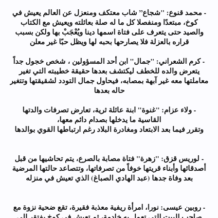
- محمد قنوع: "شجاع” شاب معتكف ومنعزل عن العالم يعيش في
كوخ، مبتعدًا ومنفصلا كل ما له صلة بعائلته ويعيش مع الكتاب
والصيد حتى يتعرف على فتاة اسمها دينا ويُعْجَبْ بها ولكن بسبب
قراره بالعزلة فلا يصارحها بحبه لها ويظل حبًا غير معلن
- كرم الشعراني: "جمال" ابن أحد المسؤولين ، شخص خجول جداً
يتعرض والده للخطف ليكتشف بعدها حقيقة خطيبته التي تغير
معاملتها معه غير آبهة بمصابه، فيحاول جمال التودد لشقيقتها وتتغير
حاله بعدها
- ولاء عزام: "غنوة" ابنة عائلة ثرية، تعارض تصرفات والدتها
القاسية ما يدخلها بصدام دائم معها،
وتقرر فيما بعد الابتعاد ومغادرة البلاد رغم ارتباطها القوي بوالدها
- لوريس قزق: "زهرة" فتاة مصابة بالصرع، يتم تحاشيها من قبل
أصدقائها وأبناء قريتها خوفاً من تصرفاتها، وتتصاعد حالتها المرضية
بعد وفاة جدها (عبد الهادي الصباغ) الذي تعيش في منزله
- روبين عيسى: نورا، امرأة ريفية معذبة فقيرة، تقع ضحية نزوة مع
صاحب البيت التي تعمل به خادمة، ثم تعيش في كوخ يفتقر إلى