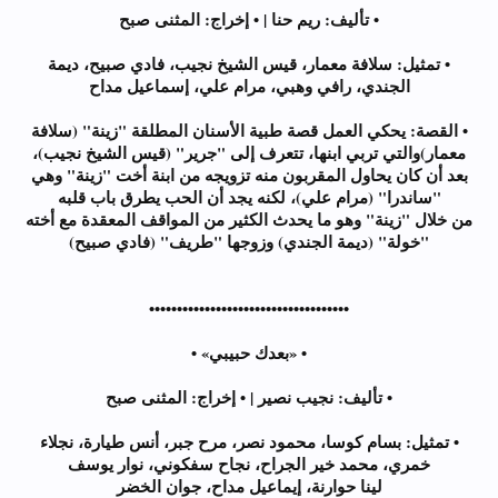
• تأليف: ريم حنا | • إخراج: المثنى صبح
• تمثيل: سلافة معمار، قيس الشيخ نجيب، فادي صبيح، ديمة
الجندي، رافي وهبي، مرام علي، إسماعيل مداح
• القصة: يحكي العمل قصة طبية الأسنان المطلقة "زينة" (سلافة
معمار)والتي تربي ابنها، تتعرف إلى "جرير" (قيس الشيخ نجيب)،
بعد أن كان يحاول المقربون منه تزويجه من ابنة أخت "زينة" وهي
"ساندرا" (مرام علي)، لكنه يجد أن الحب يطرق باب قلبه
من خلال "زينة" وهو ما يحدث الكثير من المواقف المعقدة مع أخته
"خولة" (ديمة الجندي) وزوجها "طريف" (فادي صبيح)
••••••••••••••••••••••••••••••••••••
• «بعدك حبيبي» •
• تأليف: نجيب نصير | • إخراج: المثنى صبح
• تمثيل: بسام كوسا، محمود نصر، مرح جبر، أنس طيارة، نجلاء
خمري، محمد خير الجراح، نجاح سفكوني، نوار يوسف
لينا حوارنة، إيماعيل مداح، جوان الخضر