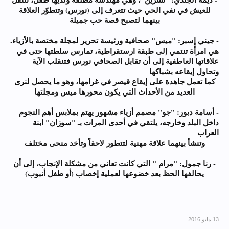
للعيش في نفي الحي حيث تتعرف إلى (نورس) وتتطوّر العلاقة
بينهما لتصبح قصة حب جميلة
- جيني إسبر: "ميس" صحافية ورئيسة تحرير لمجلة مختصة بالأزياء.
هي امرأة تنتمي إلى طبقة ارستقراطية، تمارس سلطتها حتى في
علاقاتها العاطفية إلى أن تقابل الصحافي نورس فتنقلب الآية
وتحاول إيقاعه بشباكها
كما تعمل جاهدة على إيقاع قيصر في غرامها، وهو ما يحصل لنرى
العديد من الأحداث التي يكون محورها ميس ومجلتها
- أسامة دبور: "جو" مصمم أزياء مشهور يهتم بملابس أهم النجوم
داخل البلد وخارجه، يلتقي في أحدى المرات بـ "سوزان" ابنة
العراب
وتنشأ بينهما علاقة مهنية لتتطور لاحقاً وتأخد منحى مختلف
- رنا جمول: "مرام " التي كانت تعاني من مشكلة الإنجاب، إلى أن
يحالفها الحظ بعد خضوعها لعملية إخصاب (أو طفل أنبوب)