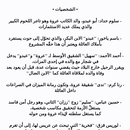
• الشخصيات •
- سلوم حداد: أبو عبدو، والد الكاتب عروة وهو تاجر اللحوم الكبير
والذي يملك عديد الاستثمارات
- باسم ياخور: "عبدو" الابن البكر، والذي تحوّل إلى حوت يستفرد
بأملاك العائلة ويعتبر أن هذا حقّه المشروع
- أحمد الأحمد: "سهيل" الشقيق الأوسط لـ "عروة" و"عبدو" يدخل
في شجار مع والده في إحدى المرات،
ويقرر الرحيل خارج البلاد حيث يقضي سنوات عدة، قبل أن يعود بعد
وفاة والده لملاقاة العائلة كما "الابن الضال"
- رنا كرم: "ندى" شقيقة عروة، وتكون رمانة الميزان في الصراعات
داخل العائلة
- حسين عباس: "سليم" زوج "رزان" الثاني، وهو رجل أمن فاسد
يستغلّ الأزمة لتحقيق مكاسب شخصية،
كما يستغل سلطته لإيذاء عروة ومن حوله
- لوريس قزق: "فخرية" التي تبحث عن عريس لها، إلى أن تغرم