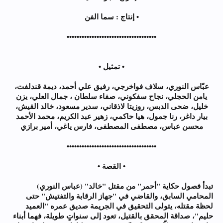
• إنتاج : سما الفن
••••••••••••••••••••••••••••••••••••
• تمثيل •
عبّاس النوري، سلاف فواخرجي، رفيق علي أحمد، ديمة قندلفت،
يامن الحجلي، نجاح سفكوني، صفاء سلطان ، جمال العلي، يزن
خليل، ضحى الدبس، روزيتا لاذقاني، سدير مسعود، خالد القيش،
بيار داغر، رنا جمول، هيا حاكمي، زهير عبد الكريم، محمد الأحمد
محسن عباس، مصطفى المصطفى، فارس ياغي، أمير برازي
••••••••••••••••••••••••••••••••••••
• القصة •
تبدأ فصول حكاية "أحمر" من مقتل "خالد" (عباس النوري)
المحامي السابق، والقاضي في "جهاز الرقابة والتفتيش" حتى
لحظة مقتله، يتولى التحقيق في الجريمة صديق عمره "العميد
حليم"، صداقة المحقق بالقتيل، تعود إلى سنواتٍ طويلة، فهما أبناء