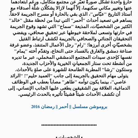
حارةٍ واحدة تشكّل صورةً تعبّر عن مجتمع متكامل، ورغم ابتعادهما
عنها وتغيير مكاني سكنهما، إلاً أنهما لازالا يشكلّان شلّة أصدقاء مع
أستاذ التاريخ "عبّاس"، الذي بقي بالحارة أو مسرح الجريمة لاحقاً.
يساهم في تصعيد أحداث "أحمر" التي تبدأ من لحظة مقتل "خالد"
الكثير من الشخصيّات، المذيعة "سماح" التي تشهد وقوع الجريمة
في حارتها وتسعى لملاحقة خيوطها عبر تحقيقٍ صحافي، ويفضي
التحقيقان الجنائي والصحافي بالجريمة لكشف ارتباط القتيل
بشخصيّاتٍ أخرى أبرزها؛ "رام" رجل الأعمال المتنفذ، وعضو غرفة
صناعة دمشق والغارق بالفساد حتى النخاع، وتقدّم أخته "يمام"
نفسها كإحدى سيدات المجتمع الدمشقي المخملي، عبر ما تديره
من أنشطة تحت ستار الجمعياتٍ الخيرية والأحزاب الجديدة،
وستكون "رشا" المطربة الطامحة للشهرة على صلةٍ بالأحداث.
يتولى مهام التحقيق بالجريمة إلى جانب "العميد حليم"؛ "الرائد
عاصي"، بينما يكون توأمه "طاهر" مصاباً بعطب في الوظائف
الدماغية، العلاقة بين الشقيقين يطغى عليها الجانب الإنساني، إلى
أن تكشف الأحداث شيئاً فشيئاً تأثيره بالحدث الرئيسي.
بروموشن مسلسل || أحمر || رمضان 2016
••••••••••••••••••••••••••••••••••••
• الشخصيات •