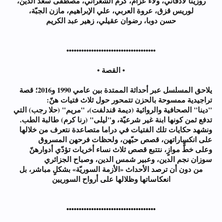
روزينا لاذقاني، ولاء عزّام، كرم الشعراني، مصطفى سعد الدين،
لوريس قزق، عروة العربي، علي الإبراهيم، مازن الجبّة،
حسن دوبا، رضوان عقيلي، زهير عبد الكريم
••••••••••••••••••••••••••••••••••••
• القصة •
يلاحق المسلسل عبر أحداثة الممتدة بين عامي 1990 و2016؛ قصة
تراجيدية ممسوحة بالحزن تتمحور حول ثلاث فتيات هنّ:
"دينا" الصحافية والروائية (ديمة قندلفت)، "مريم" (حلا رجب) التي
تدفع ثمن كونها ابنة غير شرعيّة، و"ليلى" (رنا كرم) طالبة الطب.
ونشهد حكايات تلك الفتيات في دراما متصاعدة نتعرف من خلالها
على انكساراتهن، قصص حبّهن، ولحظات فرحهن المسروق
وعلى خطٍّ موازٍ، نتتبع قصص ثلاث نساء أخريات تؤدّي أدوارهنّ
سوزان نجم الدين، وعبير شمس الدين، وصباح الجزائري
من دون أن ترصد الأحداث «الأزمة السوريّة» بشكلٍ مباشر، بل
انعكاساتها وظلالها على أرواح السوريين
••••••••••••••••••••••••••••••••••••