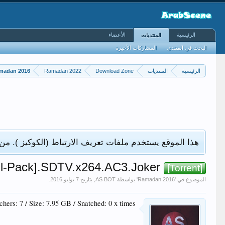
الرئيسية
الأعضاء
المنتديات
البحث في المنتدى
المشاركات الأخيرة
الرئيسية
المنتديات
Download Zone
Ramadan 2022
madan 2016
هذا الموقع يستخدم ملفات تعريف الارتباط (الكوكيز ). من
Wanoos.[Full-Pack].SDTV.x264.AC3.Joker مسلسل ونوس
[Torrent]
الموضوع في '
Ramadan 2016
' بواسطة
AS BOT
, بتاريخ
.
hers: 7 / Size: 7.95 GB / Snatched: 0 x times