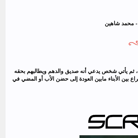
 - محمد شاهين
لمسلسل في إطار دراما اجتماعية عن أحد الأباء الذي يترك أبنائه، ويختفي مدة 20 عاما، ثم يأتي شخص يدعي أنه صديق والدهم ويطالبهم بحقه
راع بين الأبناء مابين العودة إلى حضن الأب أو المضي في