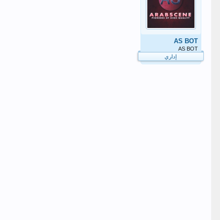
AS BOT
AS BOT
إداري