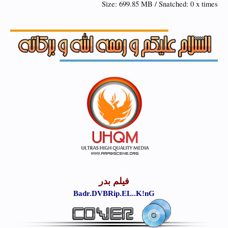
Size: 699.85 MB / Snatched: 0 x times
فيلم بدر
Badr.DVBRip.EL..K!nG