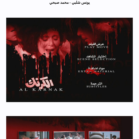
يونس شلبي - محمد صبحي