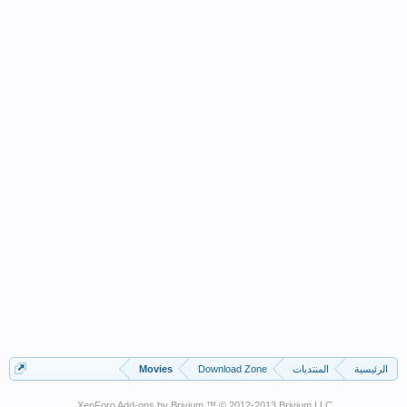
الرئيسية
المنتديات
Download Zone
Movies
XenForo Add-ons by Brivium ™ © 2012-2013 Brivium LLC.