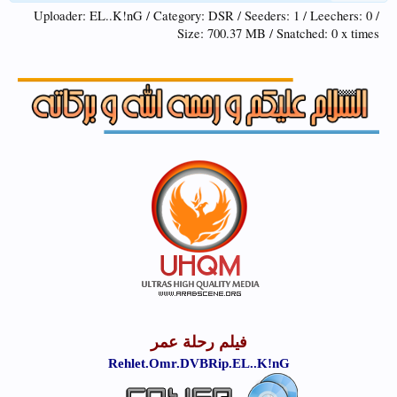
Uploader: EL..K!nG / Category: DSR / Seeders: 1 / Leechers: 0 /
Size: 700.37 MB / Snatched: 0 x times
فيلم رحلة عمر
Rehlet.Omr.DVBRip.EL..K!nG