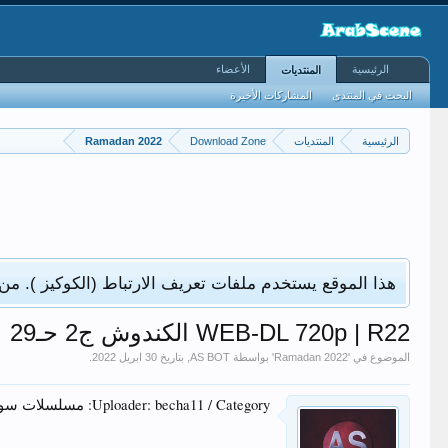
الرئيسية
الأعضاء
المنتديات
البحث في المنتدى
المشاركات الأخيرة
الرئيسية
المنتديات
Download Zone
Ramadan 2022
هذا الموقع يستخدم ملفات تعريف الارتباط (الكوكيز ). من
WEB-DL 720p | R22 الكندوش ج2 حـ29
الموضوع في '
Ramadan 2022
' بواسطة
AS BOT
, بتاريخ
.
Uploader: becha11 / Category: مسلسلات سورية / Seeders: 1 / Leechers: 3 / Size: 846.48 MB / Snatched: 0 x times